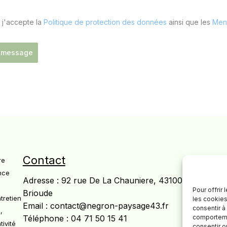
t j'accepte la
Politique de protection des données
ainsi que les
Ment
e message
Contact
re
nce
Adresse : 92 rue De La Chauniere, 43100
Pour offrir
Brioude
tretien
les cookies
Email :
contact@negron-paysage43.fr
consentir à
,
comportemen
Téléphone :
04 71 50 15 41
tivité
consentir o